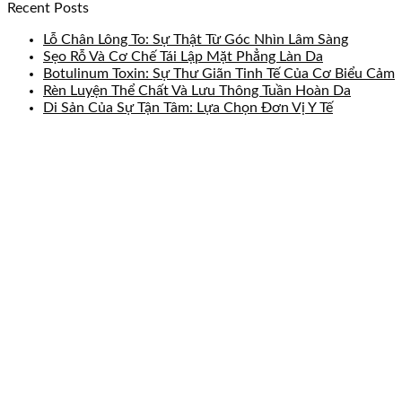
Recent Posts
Lỗ Chân Lông To: Sự Thật Từ Góc Nhìn Lâm Sàng
Sẹo Rỗ Và Cơ Chế Tái Lập Mặt Phẳng Làn Da
Botulinum Toxin: Sự Thư Giãn Tinh Tế Của Cơ Biểu Cảm
Rèn Luyện Thể Chất Và Lưu Thông Tuần Hoàn Da
Di Sản Của Sự Tận Tâm: Lựa Chọn Đơn Vị Y Tế
AVA Plastic & Reconstructive
Hospital
236-238 Vo Van Tan, Ward 5, District 3, Ho Chi
Minh City
CONTACT US