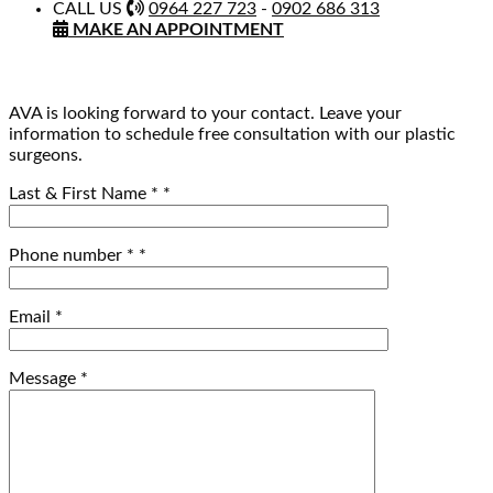
CALL US
0964 227 723
-
0902 686 313
MAKE AN APPOINTMENT
AVA is looking forward to your contact. Leave your
information to schedule free consultation with our plastic
surgeons.
Last & First Name *
*
Phone number *
*
Email
*
Message
*