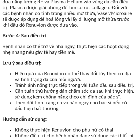
đưa năng lượng RF và Plasma Helium vào vùng da cần điều
trị, Plasma được giải phóng để làm co rút collagen. Đối với
các bệnh nhân có tình trạng nhiều mỡ thừa, Vaser/Microaire
sẽ được áp dụng để hoá lỏng và lấy đi lượng mỡ thừa trước
khi đầu dò Renuvion được đưa vào.
Bước 4: Sau điều trị
Bệnh nhân có thể trở về nhà ngay, thực hiện các hoạt động
nhẹ nhàng nếu gây tê hay tiền mê.
Lưu ý sau điều trị:
Hiệu quả của Renuvion có thể thay đổi tùy theo cơ địa
và tình trạng da của mỗi người.
Tránh ánh nắng trực tiếp trong vài tuần đầu sau điều trị.
Cần tuân thủ hướng dẫn chăm sóc da sau khi thực hiện,
sử dụng kem chống nắng theo chỉ định của bác sĩ.
Theo dõi tình trạng da và báo ngay cho bác sĩ nếu có
dấu hiệu bất thường.
Hướng dẫn sử dụng:
Không thực hiện Renuvion cho phụ nữ có thai
Không điều trị cho bệnh nhân đang sử dụng các thiết bị