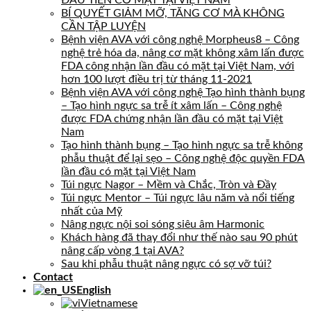
ĐẦU TIÊN CÓ MẶT TẠI VIỆT NAM
BÍ QUYẾT GIẢM MỠ, TĂNG CƠ MÀ KHÔNG
CẦN TẬP LUYỆN
Bệnh viện AVA với công nghệ Morpheus8 – Công
nghệ trẻ hóa da, nâng cơ mặt không xâm lấn được
FDA công nhận lần đầu có mặt tại Việt Nam, với
hơn 100 lượt điều trị từ tháng 11-2021
Bệnh viện AVA với công nghệ Tạo hình thành bụng
– Tạo hình ngực sa trễ ít xâm lấn – Công nghệ
được FDA chứng nhận lần đầu có mặt tại Việt
Nam
Tạo hình thành bụng – Tạo hình ngực sa trễ không
phẫu thuật để lại sẹo – Công nghệ độc quyền FDA
lần đầu có mặt tại Việt Nam
Túi ngực Nagor – Mềm và Chắc, Tròn và Đầy
Túi ngực Mentor – Túi ngực lâu năm và nổi tiếng
nhất của Mỹ
Nâng ngực nội soi sóng siêu âm Harmonic
Khách hàng đã thay đổi như thế nào sau 90 phút
nâng cấp vòng 1 tại AVA?
Sau khi phẫu thuật nâng ngực có sợ vỡ túi?
Contact
English
Vietnamese