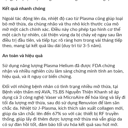
Kết quả nhanh chóng
Ngoài tác động lên da, nhiệt độ cao từ Plasma cũng giúp loại
bỏ mỡ thừa, da chùng nhão và thu nhỏ kích thước của mô
mỡ một cách chính xác. Điều này cho phép tạo hình cơ thể
một cách tự nhiên, cải thiện vùng da bị chảy xệ ngay sau lần
điều trị đầu tiên, và tiếp tục rõ ràng hơn trong vài tháng tiếp
theo, mang lại kết quả lâu dài (duy trì từ 3-5 năm).
An toàn và hiệu quả
Sử dụng năng lượng Plasma Helium đã được FDA chứng
nhận và nhiều nghiên cứu lâm sàng chứng minh tính an toàn,
hiệu quả, và ít nguy cơ biến chứng.
Đối với những bệnh nhân có tình trạng nhiều mỡ thừa, tại
Bệnh viện thẩm mỹ AVA, TS.BS Nguyễn Thiện Khanh sẽ áp
dụng cả 3 công nghệ: Vaser và MicroAire để hóa lỏng và lấy đi
tối đa lượng mỡ thừa, sau đó sử dụng Renuvion để làm săn
chắc da. Nhiệt từ J-Plasma, kích thích sản xuất collagen mới,
giúp da săn chắc lên đến 67% so với các thiết bị RF truyền
thống, giúp lấy đi thêm được lượng mỡ thừa mà vẫn giúp da
có sự đàn hồi tốt, đảm bảo tối ưu hóa kết quả sau hút mỡ.