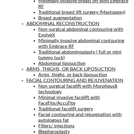
Minimally invasive breast lift with Embrace
RF
Traditional breast lift surgery (Mastopexy)
Breast augmentation
ABDOMINAL RECONSTRUCTION
Non-surgical abdominal contouring with
EvolveX
Minimally invasive abdominal contouring
with Embrace RF
Traditional abdominoplasty ( full or mini
tummy tuck)
Abdominal liposuction
ARMS, THIGHS, OR BACK LIPOSUCTION
Arms, thighs, or back liposuction
FACIAL CONTOURING AND REJUVENATION
Non-surgical facelift with Morpheus8
technology
Minimal invasive facelift with
FaceTite/AccuTite
Traditional facelift surgery
Facial contouring and rejuvenation with
autologous fat
Fillers/ injections
Blepharoplasty