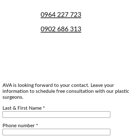
***
HOTLINE
Hotline 1:
0964 227 723
Hotline 2:
0902 686 313
giadinhbacsiava@gmail.com
***
WORKING HOURS
08h00 - 17h00 (Monday to Saturday)
AVA is looking forward to your contact. Leave your
information to schedule free consultation with our plastic
surgeons.
Last & First Name
*
Phone number
*