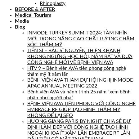
Rhinoplasty
BEFORE & AFTER
Medical Tourism
Media
Blog
INMODE TURKEY SUMMIT 2024: TẦM NHÌN
MỚI TRONG NÂNG CAO CHẤT LƯỢNG CHĂM
SÓC THẨM MỸ
TIẾN SĨ – BÁC SĨ NGUYỄN THIỆN KHANH
KHÔNG NGỪNG HỌC HỎI, NẮM BẮT VÀ ĐƯA
CÔNG NGHỆ MỚI VỀ BỆNH VIỆN AVA
HTV 9 – Bệnh viện AVA tiên phong công nghệ
thẩm mỹ ít xâm lấn
BỆNH VIỆN AVA THAM DỰ HỘI NGHỊ INMODE
APAC ANNUAL MEETING 2022
Bệnh viện AVA và hành trình 25 năm “xem bệnh
nhân như người nhà”
BỆNH VIỆN AVA TIÊN PHONG VỚI CÔNG NGHỆ
EMBRACE RF GIÚP TẠO HÌNH THẨM MỸ
KHÔNG ĐỂ LẠI SẸO
HƯƠNG GIANG PARIS BY NIGHT CHIA SẺ DỰ
ĐỊNH LÀM ĐẸP VỚI CÔNG NGHỆ TẠO HÌNH
NGOẠI KHOA ÍT XÂM LẤN EMBRACE RF LẦN