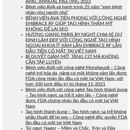
APAC ANNUAL MEETING 2022
Bệnh viện AVA và hành trình 25 năm “xem bệnh
nhân như người nhà”
BỆNH VIỆN AVA TIÊN PHONG VỚI CÔNG NGHỆ
EMBRACE RF GIÚP TẠO HÌNH THẨM MỸ
KHÔNG ĐỂ LẠI SẸO
HƯƠNG GIANG PARIS BY NIGHT CHIA SẺ DỰ
ĐỊNH LÀM ĐẸP VỚI CÔNG NGHỆ TẠO HÌNH
NGOẠI KHOA ÍT XÂM LẤN EMBRACE RF LẦN
ĐẦU TIÊN CÓ MẶT TẠI VIỆT NAM
BÍ QUYẾT GIẢM MỠ, TĂNG CƠ MÀ KHÔNG
CẦN TẬP LUYỆN
Bệnh viện AVA với công nghệ Morpheus8 – Công
nghệ trẻ hóa da, nâng cơ mặt không xâm lấn được
FDA công nhận lần đầu có mặt tại Việt Nam, với
hơn 100 lượt điều trị từ tháng 11-2021
Bệnh viện AVA với công nghệ Tạo hình thành bụng
– Tạo hình ngực sa trễ ít xâm lấn – Công nghệ
được FDA chứng nhận lần đầu có mặt tại Việt
Nam
Tạo hình thành bụng – Tạo hình ngực sa trễ không
phẫu thuật để lại sẹo – Công nghệ độc quyền FDA
lần đầu có mặt tại Việt Nam
Túi ngực Nagor – Mềm và Chắc, Tròn và Đầy