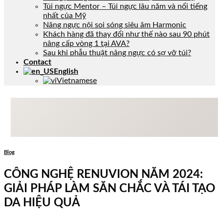
Túi ngực Mentor – Túi ngực lâu năm và nổi tiếng
nhất của Mỹ
Nâng ngực nội soi sóng siêu âm Harmonic
Khách hàng đã thay đổi như thế nào sau 90 phút
nâng cấp vòng 1 tại AVA?
Sau khi phẫu thuật nâng ngực có sợ vỡ túi?
Contact
English
Vietnamese
BLOG
& TESTIMONIALS
Blog
CÔNG NGHỆ RENUVION NĂM 2024:
GIẢI PHÁP LÀM SĂN CHẮC VÀ TÁI TẠO
DA HIỆU QUẢ