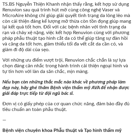
TS.BS Nguyễn Thiện Khanh nhận thấy rằng, kết hợp sử dụng
Renuvion sau quá trình hút mỡ cùng công nghệ Vaser và
MicroAire không chỉ giúp giải quyết tình trạng da lỏng lẻo mà
còn cải thiện đáng kể lượng mỡ thừa còn tồn đọng giúp mang
lại kết quả tốt hơn. Đối với các bệnh nhân với tình trạng da
rạn và chảy xệ nặng, việc kết hợp Renuvion cùng với phương
pháp phẫu thuật tạo hình cắt da có thể giúp tăng sự đàn hồi
và căng da tốt hơn, giảm thiểu tối đa vết cắt da cần có, và
giảm đi độ dài của sẹo.
Với những ưu điểm vượt trội, Renuvion chắc chắn là sự lựa
chọn đáng cân nhắc trong hành trình cải thiện ngoại hình và
tự tin hơn với làn da săn chắc, mịn màng.
Nếu bạn còn những thắc mắc nào khác về phương pháp làm
đẹp này, hãy ghé thăm Bệnh viện thẩm mỹ AVA để nhận được
giải đáp trực tiếp từ đội ngũ bác sĩ.
Đơn vị có giấy phép của cơ quan chức năng, đảm bảo đầy đủ
tiêu chuẩn an toàn phẫu thuật.
—
Bệnh viện chuyên khoa Phẫu thuật và Tạo hình thẩm mỹ