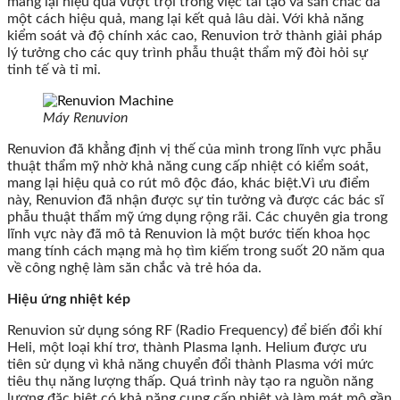
mang lại hiệu quả vượt trội trong việc tái tạo và săn chắc da
một cách hiệu quả, mang lại kết quả lâu dài. Với khả năng
kiểm soát và độ chính xác cao, Renuvion trở thành giải pháp
lý tưởng cho các quy trình phẫu thuật thẩm mỹ đòi hỏi sự
tinh tế và tỉ mỉ.
Máy Renuvion
Renuvion đã khẳng định vị thế của mình trong lĩnh vực phẫu
thuật thẩm mỹ nhờ khả năng cung cấp nhiệt có kiểm soát,
mang lại hiệu quả co rút mô độc đáo, khác biệt.Vì ưu điểm
này, Renuvion đã nhận được sự tin tưởng và được các bác sĩ
phẫu thuật thẩm mỹ ứng dụng rộng rãi. Các chuyên gia trong
lĩnh vực này đã mô tả Renuvion là một bước tiến khoa học
mang tính cách mạng mà họ tìm kiếm trong suốt 20 năm qua
về công nghệ làm săn chắc và trẻ hóa da.
Hiệu ứng nhiệt kép
Renuvion sử dụng sóng RF (Radio Frequency) để biến đổi khí
Heli, một loại khí trơ, thành Plasma lạnh. Helium được ưu
tiên sử dụng vì khả năng chuyển đổi thành Plasma với mức
tiêu thụ năng lượng thấp. Quá trình này tạo ra nguồn năng
lượng đặc biệt có khả năng cung cấp nhiệt và làm mát mô gần