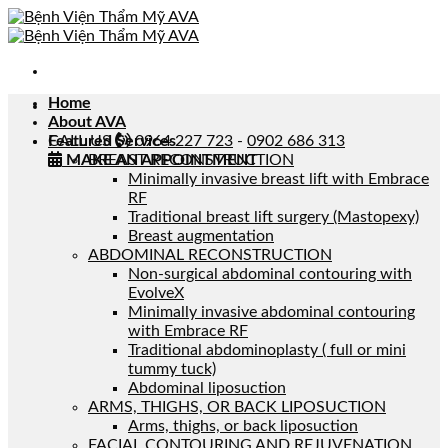
Skip
to
content
Home
About AVA
CALL US
Featured Services
0964 227 723
-
0902 686 313
MAKE AN APPOINTMENT
BREAST RECONSTRUCTION
Minimally invasive breast lift with Embrace
RF
Traditional breast lift surgery (Mastopexy)
Breast augmentation
ABDOMINAL RECONSTRUCTION
Non-surgical abdominal contouring with
EvolveX
Minimally invasive abdominal contouring
with Embrace RF
Traditional abdominoplasty ( full or mini
tummy tuck)
Abdominal liposuction
ARMS, THIGHS, OR BACK LIPOSUCTION
Arms, thighs, or back liposuction
FACIAL CONTOURING AND REJUVENATION