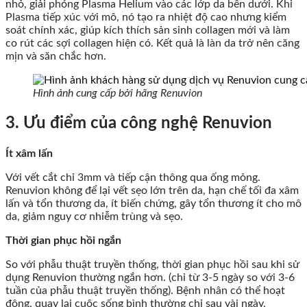
nhỏ, giải phóng Plasma Helium vào các lớp da bên dưới. Khi
Plasma tiếp xúc với mô, nó tạo ra nhiệt độ cao nhưng kiểm
soát chính xác, giúp kích thích sản sinh collagen mới và làm
co rút các sợi collagen hiện có. Kết quả là làn da trở nên căng
mịn và săn chắc hơn.
Hình ảnh cung cấp bởi hãng Renuvion
3. Ưu điểm của công nghệ Renuvion
Ít xâm lấn
Với vết cắt chỉ 3mm và tiếp cận thông qua ống mỏng.
Renuvion không để lại vết sẹo lớn trên da, hạn chế tối đa xâm
lấn và tổn thương da, ít biến chứng, gây tổn thương ít cho mô
da, giảm nguy cơ nhiễm trùng và sẹo.
Thời gian phục hồi ngắn
So với phẫu thuật truyền thống, thời gian phục hồi sau khi sử
dụng Renuvion thường ngắn hơn. (chỉ từ 3-5 ngày so với 3-6
tuần của phẫu thuật truyền thống). Bệnh nhân có thể hoạt
động, quay lại cuộc sống bình thường chỉ sau vài ngày.