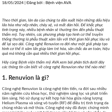
18/05/2024 | Đăng bởi : Bệnh viện AVA
Theo thời gian, làn da của chúng ta dần xuất hiện những dấu hiệu
lão hóa như nếp nhăn, chảy xệ, và mất đàn hồi. Để khắc phục
tình trạng này, nhiều bệnh nhân sẽ thường tìm đến phẫu thuật
thẩm mỹ. Tuy nhiên, các phương pháp tạo hình cơ thể truyền
thống thường là phẫu thuật xâm lấn với thời gian hồi phục lâu và
để lại sẹo dài. Công nghệ Renuvion ra đời như một giải pháp tạo
hình cơ thể ít xâm lấn giúp làm trẻ hóa, săn chắc da an toàn, hiệu
quả mà không cần quá nhiều thời gian hồi phục.
Hãy cùng Bệnh viện thẩm mỹ AVA xem bài phân tích dưới đây
các thông tin cần biết về công nghệ Renuvion như thế nào nhé!
1. Renuvion là gì?
Công nghệ Renuvion là công nghệ tiên tiến, ra đời sau nhiều
năm nghiên cứu khoa học, thử nghiệm sàng lọc và phát triển
lâm sàng. Nó sử dụng sự kết hợp hài hòa giữa năng lượng
Helium Plasma và sóng vô tuyến (RF) để điều trị tình trạng da
chùng nhão và mỡ thừa. Công nghệ này đã được chứng minh