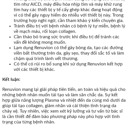
tim như AICD, máy điều hòa nhịp tim và máy khử rung
tim hay các thiết bị y tế cấy ghép khác đang hoạt động
vì có thể gây nguy hiểm do nhiễu với thiết bị này. Trong
trường hợp nghi ngờ, cần tham khảo ý kiến chuyên gia.
Tránh điều trị với bệnh nhân có bệnh lý tự miễn, bệnh lý
về mạch máu, rối loạn collagen.
Cần tháo bỏ trang sức trước khi điều trị để tránh các
vấn đề không mong muốn.
Lạm dụng Renuvion có thể gây bỏng da, tạo các đường
viền bất thường trên da, gây sẹo, thay đổi sắc tố và làm
chậm quá trình lành vết thương.
Có thể có rủi ro bổ sung khi sử dụng Renuvion kết hợp
với các thiết bị khác.
Kết luận:
Renuvion mang lại giải pháp tiên tiến, an toàn và hiệu quả cho
những bệnh nhân muốn tái tạo và làm săn chắc da. Sự kết
hợp giữa năng lượng Plasma và nhiệt đến da cùng mô dưới da
giúp tái tạo collagen, giảm nhăn và cải thiện tình trạng da
chảy xệ. Tuy nhiên, việc xem xét kỹ lưỡng và tư vấn từ bác sĩ
là cần thiết để đảm bảo phương pháp này phù hợp với tình
trạng của từng bệnh nhân.