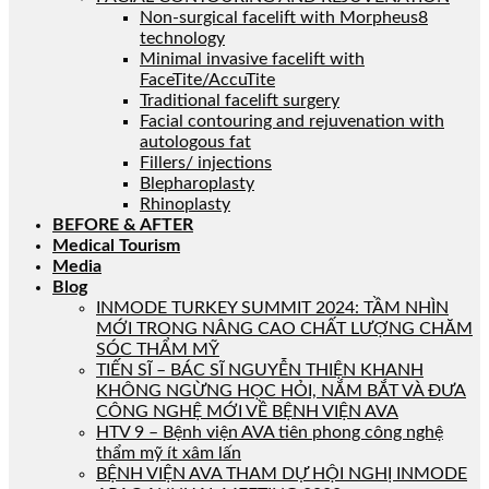
Non-surgical facelift with Morpheus8
technology
Minimal invasive facelift with
FaceTite/AccuTite
Traditional facelift surgery
Facial contouring and rejuvenation with
autologous fat
Fillers/ injections
Blepharoplasty
Rhinoplasty
BEFORE & AFTER
Medical Tourism
Media
Blog
INMODE TURKEY SUMMIT 2024: TẦM NHÌN
MỚI TRONG NÂNG CAO CHẤT LƯỢNG CHĂM
SÓC THẨM MỸ
TIẾN SĨ – BÁC SĨ NGUYỄN THIỆN KHANH
KHÔNG NGỪNG HỌC HỎI, NẮM BẮT VÀ ĐƯA
CÔNG NGHỆ MỚI VỀ BỆNH VIỆN AVA
HTV 9 – Bệnh viện AVA tiên phong công nghệ
thẩm mỹ ít xâm lấn
BỆNH VIỆN AVA THAM DỰ HỘI NGHỊ INMODE