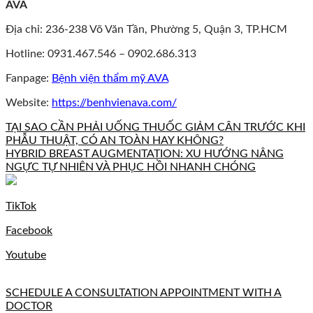
AVA
Địa chỉ: 236-238 Võ Văn Tần, Phường 5, Quận 3, TP.HCM
Hotline: 0931.467.546 – 0902.686.313
Fanpage:
Bệnh viện thẩm mỹ AVA
Website:
https://benhvienava.com/
TẠI SAO CẦN PHẢI UỐNG THUỐC GIẢM CÂN TRƯỚC KHI
PHẪU THUẬT, CÓ AN TOÀN HAY KHÔNG?
HYBRID BREAST AUGMENTATION: XU HƯỚNG NÂNG
NGỰC TỰ NHIÊN VÀ PHỤC HỒI NHANH CHÓNG
TikTok
Facebook
Youtube
SCHEDULE A CONSULTATION APPOINTMENT WITH A
DOCTOR