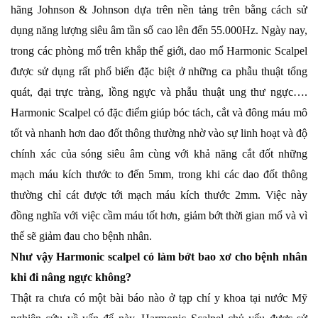
hãng Johnson & Johnson dựa trên nền tảng trên bằng cách sử
dụng năng lượng siêu âm tần số cao lên đến 55.000Hz. Ngày nay,
trong các phòng mổ trên khắp thế giới, dao mổ Harmonic Scalpel
được sử dụng rất phổ biến đặc biệt ở những ca phẫu thuật tổng
quát, đại trực tràng, lồng ngực và phẫu thuật ung thư ngực….
Harmonic Scalpel có đặc điểm giúp bóc tách, cắt và đông máu mô
tốt và nhanh hơn dao đốt thông thường nhờ vào sự linh hoạt và độ
chính xác của sóng siêu âm cùng với khả năng cắt đốt những
mạch máu kích thước to đến 5mm, trong khi các dao đốt thông
thường chỉ cát được tới mạch máu kích thước 2mm. Việc này
đồng nghĩa với việc cầm máu tốt hơn, giảm bớt thời gian mổ và vì
thế sẽ giảm đau cho bệnh nhân.
Như vậy Harmonic scalpel có làm bớt bao xơ cho bệnh nhân
khi đi nâng ngực không?
Thật ra chưa có một bài báo nào ở tạp chí y khoa tại nước Mỹ