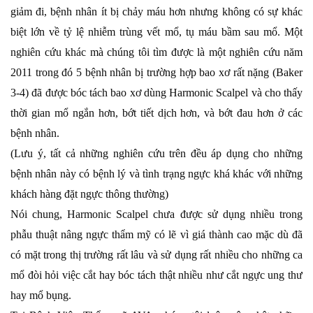
giảm đi, bệnh nhân ít bị chảy máu hơn nhưng không có sự khác
biệt lớn về tỷ lệ nhiễm trùng vết mổ, tụ máu bầm sau mổ. Một
nghiên cứu khác mà chúng tôi tìm được là một nghiên cứu năm
2011 trong đó 5 bệnh nhân bị trường hợp bao xơ rất nặng (Baker
3-4) đã được bóc tách bao xơ dùng Harmonic Scalpel và cho thấy
thời gian mổ ngắn hơn, bớt tiết dịch hơn, và bớt đau hơn ở các
bệnh nhân.
(Lưu ý, tất cả những nghiên cứu trên đều áp dụng cho những
bệnh nhân này có bệnh lý và tình trạng ngực khá khác với những
khách hàng đặt ngực thông thường)
Nói chung, Harmonic Scalpel chưa được sử dụng nhiều trong
phẫu thuật nâng ngực thẩm mỹ có lẽ vì giá thành cao mặc dù đã
có mặt trong thị trường rất lâu và sử dụng rất nhiều cho những ca
mổ đòi hỏi việc cắt hay bóc tách thật nhiều như cắt ngực ung thư
hay mổ bụng.