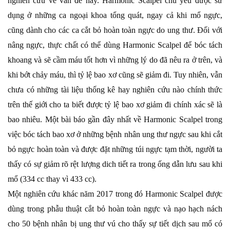
nghiên cứu về vấn để này. Harmonic Scalpel chủ yếu được sử
dụng ở những ca ngoại khoa tổng quát, ngay cả khi mổ ngực,
cũng dành cho các ca cắt bỏ hoàn toàn ngực do ung thư. Đối với
nâng ngực, thực chất có thể dùng Harmonic Scalpel để bóc tách
khoang và sẽ cầm máu tốt hơn vì những lý do đã nêu ra ở trên, và
khi bớt chảy máu, thì tỷ lệ bao xơ cũng sẽ giảm đi. Tuy nhiên, vẫn
chưa có những tài liệu thống kê hay nghiên cứu nào chính thức
trên thế giới cho ta biết được tỷ lệ bao xơ giảm đi chính xác sẽ là
bao nhiêu. Một bài báo gần đây nhất về Harmonic Scalpel trong
việc bóc tách bao xơ ở những bệnh nhân ung thư ngực sau khi cắt
bỏ ngực hoàn toàn và được đặt những túi ngực tạm thời, người ta
thấy có sự giảm rõ rệt lượng dich tiết ra trong ống dẫn lưu sau khi
mổ (334 cc thay vì 433 cc).
Một nghiên cứu khác năm 2017 trong đó Harmonic Scalpel được
dùng trong phẫu thuật cắt bỏ hoàn toàn ngực và nạo hạch nách
cho 50 bệnh nhân bị ung thư vú cho thấy sự tiết dịch sau mổ có