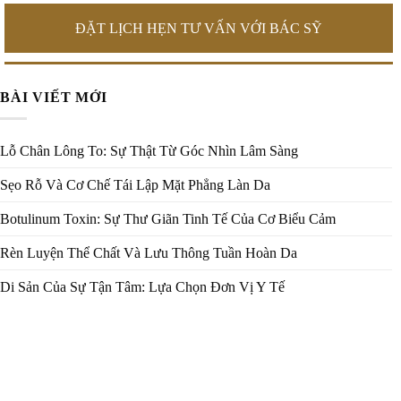
ĐẶT LỊCH HẸN TƯ VẤN VỚI BÁC SỸ
BÀI VIẾT MỚI
Lỗ Chân Lông To: Sự Thật Từ Góc Nhìn Lâm Sàng
Sẹo Rỗ Và Cơ Chế Tái Lập Mặt Phẳng Làn Da
Botulinum Toxin: Sự Thư Giãn Tinh Tế Của Cơ Biểu Cảm
Rèn Luyện Thể Chất Và Lưu Thông Tuần Hoàn Da
Di Sản Của Sự Tận Tâm: Lựa Chọn Đơn Vị Y Tế