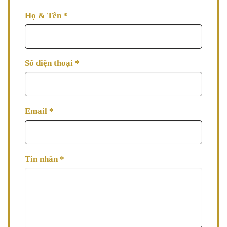
tin AVA tư vấn làm đẹp cho bạn ngay nhé!
Họ & Tên
*
Số điện thoại
*
Email
*
Tin nhắn
*