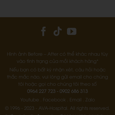
Hình ảnh Before – After có thể khác nhau tùy
vào tình trạng của mỗi khách hàng*
Nếu bạn có bất kỳ nhận xét, câu hỏi hoặc
thắc mắc nào, vui lòng gửi email cho chúng
tôi hoặc gọi cho chúng tôi theo số
0964 227 723 - 0902 686 313
Youtube . Facebook . Email . Zalo
© 1996 - 2023 - AVA-Hospital. All rights reserved.