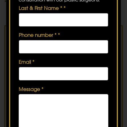
***
GIỜ LÀM VIỆC
Last & First Name *
*
08h00 - 17h00 (thứ Hai đến thứ Bảy)
Phone number *
*
AVA đang đợi thông tin tư vấn từ bạn, hãy
để lại thông tin AVA tư vấn làm đẹp cho bạn
ngay nhé!
Họ & Tên
*
Email
*
Số điện thoại
*
Message
*
Email
*