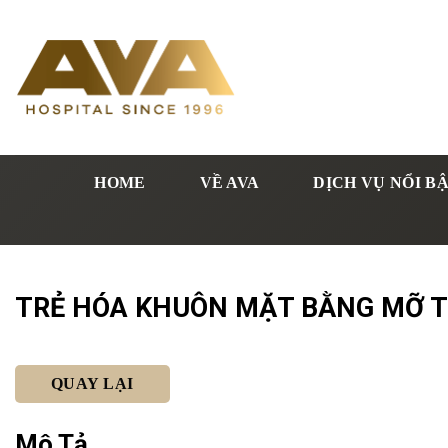
HOME
VỀ AVA
DỊCH VỤ NỔI B
TRẺ HÓA KHUÔN MẶT BẰNG MỠ T
QUAY LẠI
Mô Tả