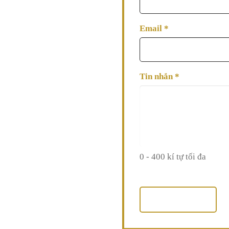
e Hospital
Email
*
Chí Minh
Tin nhắn
*
0 - 400 kí tự tối đa