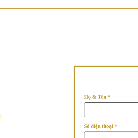
AVA đang đợi thông tin tư 
ngay nhé!
Họ & Tên
*
Số điện thoại
*