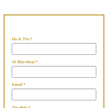
08h00 - 17h00 (thứ Hai đến thứ Bảy)
AVA đang đợi thông tin tư vấn từ bạn, hãy để lại thông
tin AVA tư vấn làm đẹp cho bạn ngay nhé!
Họ & Tên
*
Số điện thoại
*
Email
*
Tin nhắn
*