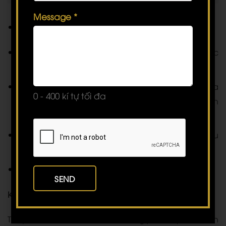
Message
*
Những lưu ý khi thay thế túi ngực nhỏ hơn
Chia sẻ đầy đủ thông tin sức khỏe cho bác sĩ trước
khi phẫu thuật.
Tuân thủ hướng dẫn chăm sóc sau phẫu thuật của
0 - 400 kí tự tối đa
bác sĩ bao gồm uống thuốc và tái khám theo lịch
hẹn.
Nghỉ ngơi đầy đủ trong vài ngày đầu sau phẫu
thuật.
Tránh vận động mạnh, mang vác vật nặng.
Kết luận:
Thay vì tháo bỏ hoàn toàn túi ngực – chị em hoàn