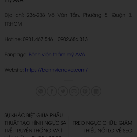
Địa chỉ: 236-238 Võ Văn Tần, Phường 5, Quận 3,
TP.HCM
Hotline: 0931.467.546 – 0902.686.313
Fanpage:
Bệnh viện thẩm mỹ AVA
Website
:
https://benhvienava.com/
SỰ KHÁC BIỆT GIỮA PHẪU
THUẬT TẠO HÌNH NGỰC SA
TREO NGỰC CHỮ L: GIẢM
TRỄ: TRUYỀN THỐNG VÀ ÍT
THIỂU NỖI LO VỀ SẸO