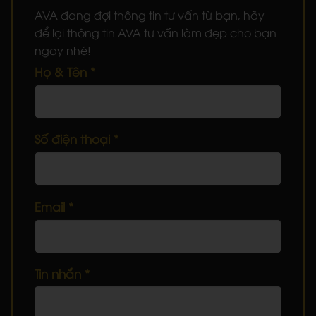
AVA đang đợi thông tin tư vấn từ bạn, hãy
để lại thông tin AVA tư vấn làm đẹp cho bạn
ngay nhé!
Họ & Tên
*
Số điện thoại
*
Email
*
Tin nhắn
*