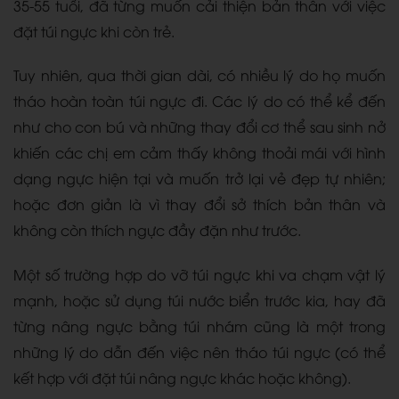
35-55 tuổi, đã từng muốn cải thiện bản thân với việc
đặt túi ngực khi còn trẻ.
Tuy nhiên, qua thời gian dài, có nhiều lý do họ muốn
tháo hoàn toàn túi ngực đi. Các lý do có thể kể đến
như cho con bú và những thay đổi cơ thể sau sinh nở
khiến các chị em cảm thấy không thoải mái với hình
dạng ngực hiện tại và muốn trở lại vẻ đẹp tự nhiên;
hoặc đơn giản là vì thay đổi sở thích bản thân và
không còn thích ngực đầy đặn như trước.
Một số trường hợp do vỡ túi ngực khi va chạm vật lý
mạnh, hoặc sử dụng túi nước biển trước kia, hay đã
từng nâng ngực bằng túi nhám cũng là một trong
những lý do dẫn đến việc nên tháo túi ngực (có thể
kết hợp với đặt túi nâng ngực khác hoặc không).