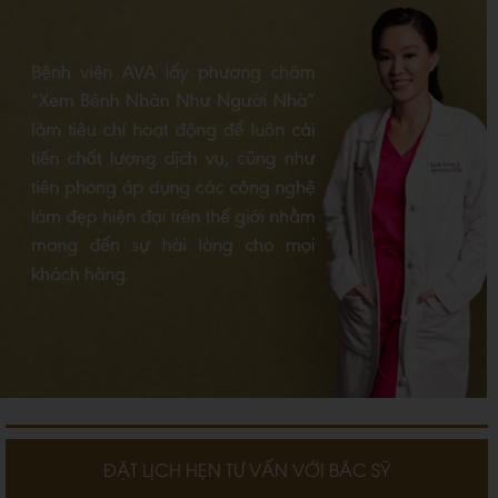
ĐẶT LỊCH HẸN TƯ VẤN VỚI BÁC SỸ