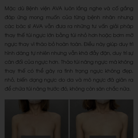
Mặc dù Bệnh viện AVA luôn lắng nghe và cố gắng
đáp ứng mong muốn của từng bệnh nhân nhưng
các bác sĩ AVA vẫn đưa ra những tư vấn giải pháp
thay thế túi ngực lớn bằng túi nhỏ hơn hoặc bơm mỡ
ngực thay vì tháo bỏ hoàn toàn. Điều này giúp duy trì
hình dáng tự nhiên nhưng vẫn khá đầy đặn, duy trì sự
cân đối của ngực hơn. Tháo túi nâng ngực mà không
thay thế có thể gây ra tình trạng ngực không đẹp,
nhỏ, biến dạng ngực do da và mô ngực đã giãn ra
để chứa túi nâng trước đó, không còn săn chắc nữa.