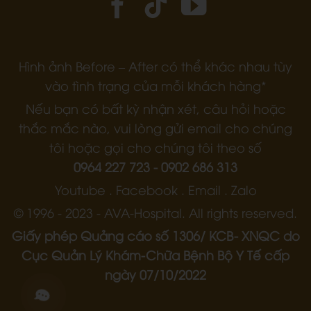
Hình ảnh Before – After có thể khác nhau tùy
vào tình trạng của mỗi khách hàng*
Nếu bạn có bất kỳ nhận xét, câu hỏi hoặc
thắc mắc nào, vui lòng gửi email cho chúng
tôi hoặc gọi cho chúng tôi theo số
0964 227 723 - 0902 686 313
Youtube . Facebook . Email . Zalo
© 1996 - 2023 - AVA-Hospital. All rights reserved.
Giấy phép Quảng cáo số 1306/ KCB- XNQC do
Cục Quản Lý Khám-Chữa Bệnh Bộ Y Tế cấp
ngày 07/10/2022