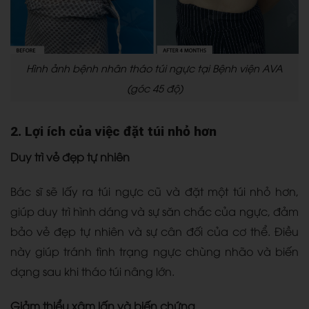
Hình ảnh bệnh nhân tháo túi ngực tại Bệnh viện AVA
(góc 45 độ)
2. Lợi ích của việc đặt túi nhỏ hơn
Duy trì vẻ đẹp tự nhiên
Bác sĩ sẽ lấy ra túi ngực cũ và đặt một túi nhỏ hơn,
giúp duy trì hình dáng và sự săn chắc của ngực, đảm
bảo vẻ đẹp tự nhiên và sự cân đối của cơ thể. Điều
này giúp tránh tình trạng ngực chùng nhão và biến
dạng sau khi tháo túi nâng lớn.
Giảm thiểu xâm lấn và biến chứng