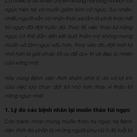
Có nhiều lý do khiến chị em không hài lòng với kích cỡ
ngực hiện tại và muốn giảm kích cỡ ngực. Tuy nhiên,
nhiều người vẫn có nhận thức sai lầm là phải tháo hết
túi ngực đã đặt trước đó. Thực tế, việc tháo túi nâng
ngực có thể dẫn đến kết quả thẩm mỹ không mong
muốn và làm ngực xấu hơn. Thay vào đó, đặt một túi
nhỏ hơn là giải pháp tối ưu để duy trì vẻ đẹp tự nhiên
của vòng một.
Hãy cùng Bệnh viện AVA khám phá lý do và lợi ích
của việc lựa chọn đặt túi nhỏ hơn thay vì tháo túi
nâng ngực nhé!
1. Lý do các bệnh nhân lại muốn tháo túi ngực
Các bệnh nhân mong muốn tháo túi ngực tại Bệnh
viện AVA đa phần là những người phụ nữ ở độ tuổi từ