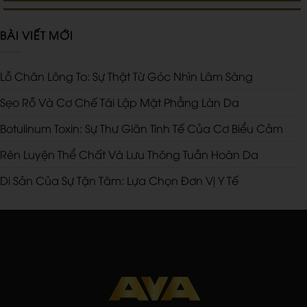
BÀI VIẾT MỚI
Lỗ Chân Lông To: Sự Thật Từ Góc Nhìn Lâm Sàng
Sẹo Rỗ Và Cơ Chế Tái Lập Mặt Phẳng Làn Da
Botulinum Toxin: Sự Thư Giãn Tinh Tế Của Cơ Biểu Cảm
Rèn Luyện Thể Chất Và Lưu Thông Tuần Hoàn Da
Di Sản Của Sự Tận Tâm: Lựa Chọn Đơn Vị Y Tế