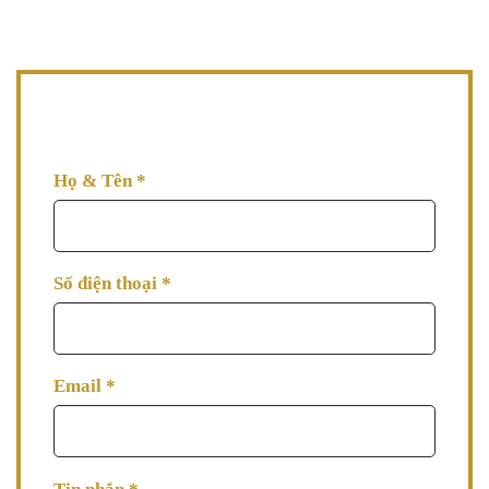
08h00 - 17h00 (thứ Hai đến thứ Bảy)
AVA đang đợi thông tin tư vấn từ bạn, hãy để lại thông
tin AVA tư vấn làm đẹp cho bạn ngay nhé!
Họ & Tên
*
Số điện thoại
*
Email
*