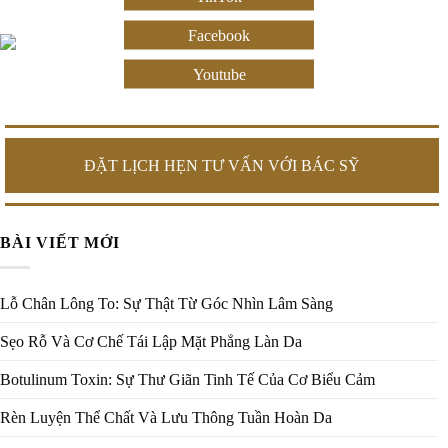
Facebook
Youtube
ĐẶT LỊCH HẸN TƯ VẤN VỚI BÁC SỸ
BÀI VIẾT MỚI
Lỗ Chân Lông To: Sự Thật Từ Góc Nhìn Lâm Sàng
Sẹo Rỗ Và Cơ Chế Tái Lập Mặt Phẳng Làn Da
Botulinum Toxin: Sự Thư Giãn Tinh Tế Của Cơ Biểu Cảm
Rèn Luyện Thể Chất Và Lưu Thông Tuần Hoàn Da