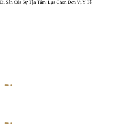
Di Sản Của Sự Tận Tâm: Lựa Chọn Đơn Vị Y Tế
AVA Plastic & Reconstructive Hospital
236-238 Võ Văn Tần, phường 5, quận 3, Tp. Hồ Chí
Minh
LIÊN HỆ VỚI CHÚNG TÔI
***
HOTLINE
Hotline 1:
0964 227 723
Hotline 2:
0902 686 313
giadinhbacsiava@gmail.com
***
GIỜ LÀM VIỆC