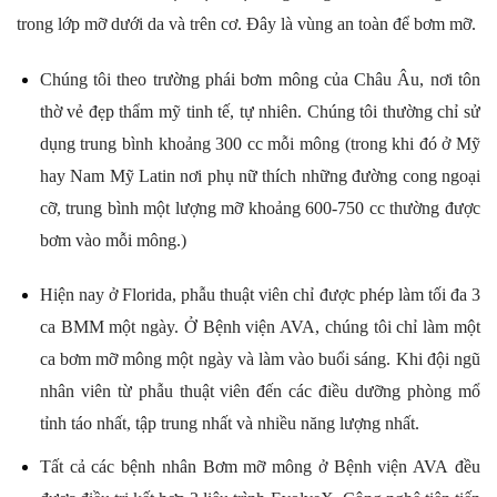
trong lớp mỡ dưới da và trên cơ. Đây là vùng an toàn để bơm mỡ.
Chúng tôi theo trường phái bơm mông của Châu Âu, nơi tôn
thờ vẻ đẹp thẩm mỹ tinh tế, tự nhiên. Chúng tôi thường chỉ sử
dụng trung bình khoảng 300 cc mỗi mông (trong khi đó ở Mỹ
hay Nam Mỹ Latin nơi phụ nữ thích những đường cong ngoại
cỡ, trung bình một lượng mỡ khoảng 600-750 cc thường được
bơm vào mỗi mông.)
Hiện nay ở Florida, phẫu thuật viên chỉ được phép làm tối đa 3
ca BMM một ngày. Ở Bệnh viện AVA
, chúng tôi chỉ làm một
ca bơm mỡ mông một ngày và làm vào buổi sáng. Khi đội ngũ
nhân viên từ phẫu thuật viên đến các điều dưỡng phòng mổ
tỉnh táo nhất, tập trung nhất và nhiều năng lượng nhất.
Tất cả các bệnh nhân Bơm mỡ mông ở Bệnh viện AVA
đều