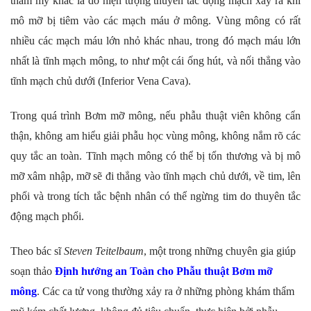
thẩ
m mỹ khác là do hiện tượng thuyên tắc động mạch xảy ra khi
mô mỡ bị tiêm vào các mạch máu ở mông. Vùng mông có rất
nhiều các mạch máu lớn nhỏ khác nhau, trong đó mạch máu lớn
nhất là tĩnh mạch mông, to như một cái ống hút, và nối thẳng vào
tĩnh mạch chủ dưới (Inferior Vena Cava).
Trong quá trình Bơm mỡ mông, nếu phẫu thuật viên không c
ẩn
thận, không am hiểu giải phẫu học vùng mông, không nắm rõ các
quy tắc an toàn. Tĩnh mạch mông có thể bị tổn thương và bị mô
mỡ xâm nhập, mỡ sẽ đi thẳng vào tĩnh mạch chủ dưới, về tim, lên
phổi và trong tích tắc bệnh nhân có thể ngừng tim do thuyên tắc
động mạch phổi.
Theo bác sĩ
Steven Teitelbaum
, một trong những chuyên gia giúp
soạn thảo
Định hướng an Toàn cho Phẫu thuật Bơm mỡ
mông
. Các ca tử vong thường xảy ra ở những phòng khám thẩm