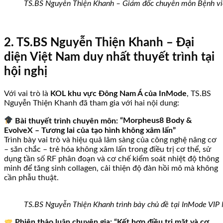
TS.BS Nguyễn Thiện Khanh – Giám đốc chuyên môn Bệnh việ
2. TS.BS Nguyễn Thiện Khanh – Đại
diện Việt Nam duy nhất thuyết trình tại
hội nghị
Với vai trò là
KOL khu vực Đông Nam Á của InMode
, TS.BS
Nguyễn Thiện Khanh đã tham gia với hai nội dung:
Bài thuyết trình chuyên môn:
“Morpheus8 Body &
EvolveX – Tương lai của tạo hình không xâm lấn”
Trình bày vai trò và hiệu quả lâm sàng của công nghệ nâng cơ
– săn chắc – trẻ hóa không xâm lấn trong điều trị cơ thể, sử
dụng tần số RF phân đoạn và cơ chế kiểm soát nhiệt độ thông
minh để tăng sinh collagen, cải thiện độ đàn hồi mô mà không
cần phẫu thuật.
TS.BS Nguyễn Thiện Khanh trình bày chủ đề tại InMode VIP
Phiên thảo luận chuyên gia:
“Kết hợp điều trị mặt và cơ