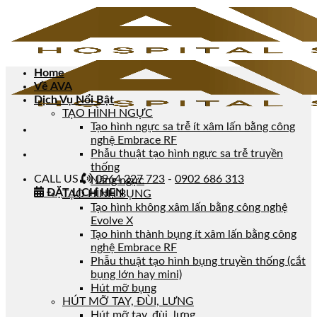
Home
Về AVA
Dịch Vụ Nổi Bật
TẠO HÌNH NGỰC
Tạo hình ngực sa trễ ít xâm lấn bằng công
nghệ Embrace RF
Phẫu thuật tạo hình ngực sa trễ truyền
thống
CALL US
0964 227 723
-
0902 686 313
Nâng ngực
ĐẶT LỊCH HẸN
TẠO HÌNH BỤNG
Tạo hình không xâm lấn bằng công nghệ
Evolve X
Tạo hình thành bụng ít xâm lấn bằng công
nghệ Embrace RF
Phẫu thuật tạo hình bụng truyền thống (cắt
bụng lớn hay mini)
Hút mỡ bụng
HÚT MỠ TAY, ĐÙI, LƯNG
Hút mỡ tay, đùi, lưng