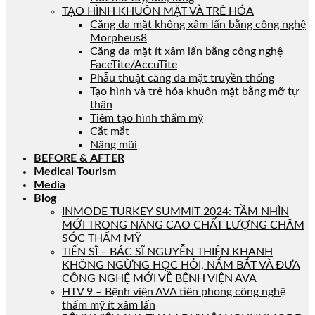
TẠO HÌNH KHUÔN MẶT VÀ TRẺ HÓA
Căng da mặt không xâm lấn bằng công nghệ
Morpheus8
Căng da mặt ít xâm lấn bằng công nghệ
FaceTite/AccuTite
Phẫu thuật căng da mặt truyền thống
Tạo hình và trẻ hóa khuôn mặt bằng mỡ tự
thân
Tiêm tạo hình thẩm mỹ
Cắt mắt
Nâng mũi
BEFORE & AFTER
Medical Tourism
Media
Blog
INMODE TURKEY SUMMIT 2024: TẦM NHÌN
MỚI TRONG NÂNG CAO CHẤT LƯỢNG CHĂM
SÓC THẨM MỸ
TIẾN SĨ – BÁC SĨ NGUYỄN THIỆN KHANH
KHÔNG NGỪNG HỌC HỎI, NẮM BẮT VÀ ĐƯA
CÔNG NGHỆ MỚI VỀ BỆNH VIỆN AVA
HTV 9 – Bệnh viện AVA tiên phong công nghệ
thẩm mỹ ít xâm lấn