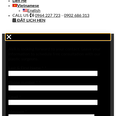
Liên Hệ
Vietnamese
English
CALL US
0964 227 723
-
0902 686 313
ĐẶT LỊCH HẸN
AVA is looking forward to your contact. Leave your
information to schedule free consultation with our
plastic surgeons.
Last & First Name *
*
Phone number *
*
Email
*
Message
*