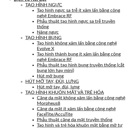
TẠO HÌNH NGỰC
Tạo hình ngực sa trễ ít xâm lấn bằng công
nghệ Embrace RF
Phẫu thuật tạo hình ngực sa trễ truyền
thống
Nâng ngực
TẠO HÌNH BỤNG
Tạo hình không xâm lấn bằng công nghệ
Evolve X
Tạo hình thành bụng ít xâm lấn bằng công
nghệ Embrace RF
Phẫu thuật tạo hình bụng truyền thống (cắt
bụng lớn hay mini)
Hút mỡ bụng
HÚT MỠ TAY, ĐÙI, LƯNG
Hút mỡ tay, đùi, lưng
TẠO HÌNH KHUÔN MẶT VÀ TRẺ HÓA
Căng da mặt không xâm lấn bằng công nghệ
Morpheus8
Căng da mặt ít xâm lấn bằng công nghệ
FaceTite/AccuTite
Phẫu thuật căng da mặt truyền thống
Tạo hình và trẻ hóa khuôn mặt bằng mỡ tự