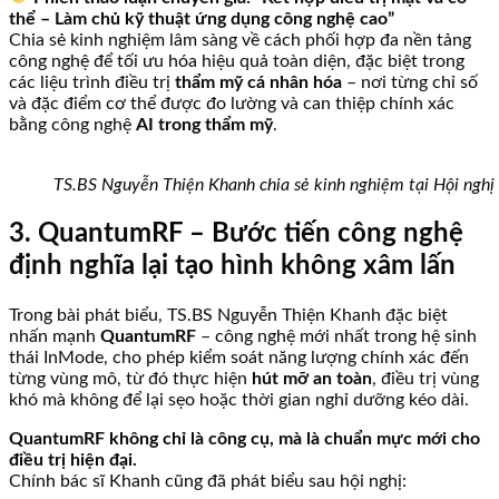
thể – Làm chủ kỹ thuật ứng dụng công nghệ cao”
Chia sẻ kinh nghiệm lâm sàng về cách phối hợp đa nền tảng
công nghệ để tối ưu hóa hiệu quả toàn diện, đặc biệt trong
các liệu trình điều trị
thẩm mỹ cá nhân hóa
– nơi từng chỉ số
và đặc điểm cơ thể được đo lường và can thiệp chính xác
bằng công nghệ
AI trong thẩm mỹ
.
TS.BS Nguyễn Thiện Khanh chia sẻ kinh nghiệm tại Hội nghị
3. QuantumRF – Bước tiến công nghệ
định nghĩa lại tạo hình không xâm lấn
Trong bài phát biểu, TS.BS Nguyễn Thiện Khanh đặc biệt
nhấn mạnh
QuantumRF
– công nghệ mới nhất trong hệ sinh
thái InMode, cho phép kiểm soát năng lượng chính xác đến
từng vùng mô, từ đó thực hiện
hút mỡ an toàn
, điều trị vùng
khó mà không để lại sẹo hoặc thời gian nghỉ dưỡng kéo dài.
QuantumRF không chỉ là công cụ, mà là chuẩn mực mới cho
điều trị hiện đại.
Chính bác sĩ Khanh cũng đã phát biểu sau hội nghị: