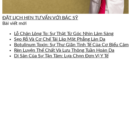
ĐẶT LỊCH HẸN TƯ VẤN VỚI BÁC SỸ
Bài viết mới
Lỗ Chân Lông To: Sự Thật Từ Góc Nhìn Lâm Sàng
Sẹo Rỗ Và Cơ Chế Tái Lập Mặt Phẳng Làn Da
Botulinum Toxin: Sự Thư Giãn Tinh Tế Của Cơ Biểu Cảm
Rèn Luyện Thể Chất Và Lưu Thông Tuần Hoàn Da
Di Sản Của Sự Tận Tâm: Lựa Chọn Đơn Vị Y Tế
AVA Plastic & Reconstructive
Hospital
236-238 Võ Văn Tần, phường 5, quận 3, Tp. Hồ
Chí Minh