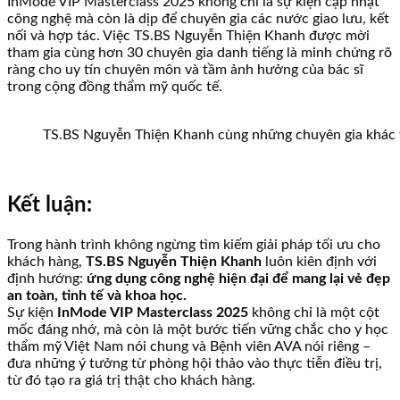
InMode VIP Masterclass 2025 không chỉ là sự kiện cập nhật
công nghệ mà còn là dịp để chuyên gia các nước giao lưu, kết
nối và hợp tác. Việc TS.BS Nguyễn Thiện Khanh được mời
tham gia cùng hơn 30 chuyên gia danh tiếng là minh chứng rõ
ràng cho uy tín chuyên môn và tầm ảnh hưởng của bác sĩ
trong cộng đồng thẩm mỹ quốc tế.
TS.BS Nguyễn Thiện Khanh cùng những chuyên gia khác t
Kết luận:
Trong hành trình không ngừng tìm kiếm giải pháp tối ưu cho
khách hàng,
TS.BS Nguyễn Thiện Khanh
luôn kiên định với
định hướng:
ứng dụng công nghệ hiện đại để mang lại vẻ đẹp
an toàn, tinh tế và khoa học.
Sự kiện
InMode VIP Masterclass 2025
không chỉ là một cột
mốc đáng nhớ, mà còn là một bước tiến vững chắc cho y học
thẩm mỹ Việt Nam nói chung và Bệnh viên AVA nói riêng –
đưa những ý tưởng từ phòng hội thảo vào thực tiễn điều trị,
từ đó tạo ra giá trị thật cho khách hàng.