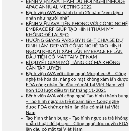
BỆNH VIỆN AVA THAM DỰ HỘI NGHỊ INMODE
APAC ANNUAL MEETING 2022
Bệnh viện AVA và hành trình 25 năm “xem bệnh
nhân như người nhà”
BỆNH VIỆN AVA TIÊN PHONG VỚI CÔNG NGHỆ
EMBRACE RF GIÚP TẠO HÌNH THẨM MỸ
KHÔNG ĐỂ LẠI SẸO
HƯƠNG GIANG PARIS BY NIGHT CHIA SẺ DỰ
ĐỊNH LÀM ĐẸP VỚI CÔNG NGHỆ TẠO HÌNH
NGOẠI KHOA ÍT XÂM LẤN EMBRACE RF LẦN
ĐẦU TIÊN CÓ MẶT TẠI VIỆT NAM
BÍ QUYẾT GIẢM MỠ, TĂNG CƠ MÀ KHÔNG
CẦN TẬP LUYỆN
Bệnh viện AVA với công nghệ Morpheus8 – Công
nghệ trẻ hóa da, nâng cơ mặt không xâm lấn được
FDA công nhận lần đầu có mặt tại Việt Nam, với
hơn 100 lượt điều trị từ tháng 11-2021
Bệnh viện AVA với công nghệ Tạo hình thành bụng
– Tạo hình ngực sa trễ ít xâm lấn – Công nghệ
được FDA chứng nhận lần đầu có mặt tại Việt
Nam
Tạo hình thành bụng – Tạo hình ngực sa trễ không
phẫu thuật để lại sẹo – Công nghệ độc quyền FDA
lần đầu có mặt tại Việt Nam