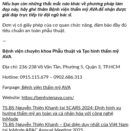
Nếu bạn còn những thắc mắc nào khác về phương pháp làm
đẹp này, hãy ghé thăm Bệnh viện thẩm mỹ AVA để nhận được
giải đáp trực tiếp từ đội ngũ bác sĩ.
Đơn vị có giấy phép của cơ quan chức năng, đảm bảo đầy đủ
tiêu chuẩn an toàn phẫu thuật.
—
Bệnh viện chuyên khoa Phẫu thuật và Tạo hình thẩm mỹ
AVA
Địa chỉ: 236-238 Võ Văn Tần, Phường 5, Quận 3, TP.HCM
Hotline:
0915.115.679
– 0902.686.313
Fanpage:
Bệnh viện thẩm mỹ AVA
Website:
https://benhvienava.com/
TS.BS Nguyễn Thiện Khanh tại SCARS 2024: Định hình xu
hướng thẩm mỹ an toàn và cá nhân hóa với công nghệ
InMode
TS.BS Nguyễn Thiện Khanh – Đại diện duy nhất của Việt Nam
tại InMode APAC Annual Meeting 2025