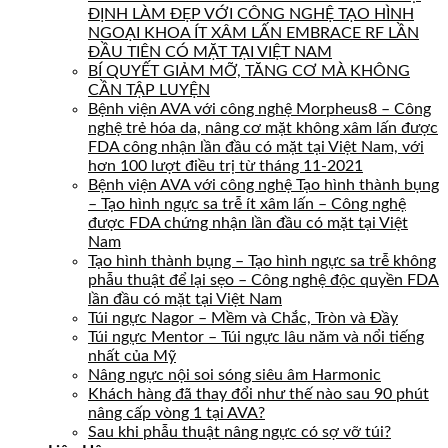
ĐỊNH LÀM ĐẸP VỚI CÔNG NGHỆ TẠO HÌNH
NGOẠI KHOA ÍT XÂM LẤN EMBRACE RF LẦN
ĐẦU TIÊN CÓ MẶT TẠI VIỆT NAM
BÍ QUYẾT GIẢM MỠ, TĂNG CƠ MÀ KHÔNG
CẦN TẬP LUYỆN
Bệnh viện AVA với công nghệ Morpheus8 – Công
nghệ trẻ hóa da, nâng cơ mặt không xâm lấn được
FDA công nhận lần đầu có mặt tại Việt Nam, với
hơn 100 lượt điều trị từ tháng 11-2021
Bệnh viện AVA với công nghệ Tạo hình thành bụng
– Tạo hình ngực sa trễ ít xâm lấn – Công nghệ
được FDA chứng nhận lần đầu có mặt tại Việt
Nam
Tạo hình thành bụng – Tạo hình ngực sa trễ không
phẫu thuật để lại sẹo – Công nghệ độc quyền FDA
lần đầu có mặt tại Việt Nam
Túi ngực Nagor – Mềm và Chắc, Tròn và Đầy
Túi ngực Mentor – Túi ngực lâu năm và nổi tiếng
nhất của Mỹ
Nâng ngực nội soi sóng siêu âm Harmonic
Khách hàng đã thay đổi như thế nào sau 90 phút
nâng cấp vòng 1 tại AVA?
Sau khi phẫu thuật nâng ngực có sợ vỡ túi?