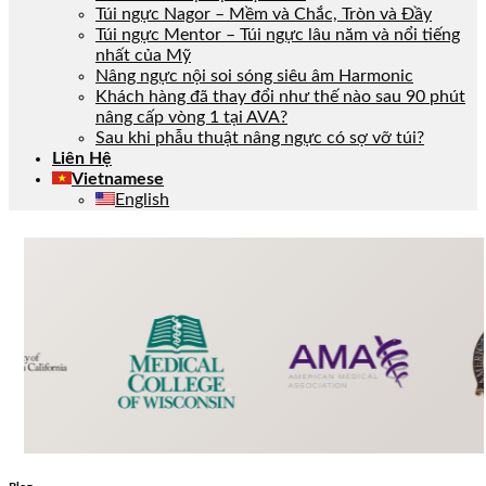
Túi ngực Nagor – Mềm và Chắc, Tròn và Đầy
Túi ngực Mentor – Túi ngực lâu năm và nổi tiếng
nhất của Mỹ
Nâng ngực nội soi sóng siêu âm Harmonic
Khách hàng đã thay đổi như thế nào sau 90 phút
nâng cấp vòng 1 tại AVA?
Sau khi phẫu thuật nâng ngực có sợ vỡ túi?
Liên Hệ
Vietnamese
English
BLOG
& TESTIMONIALS