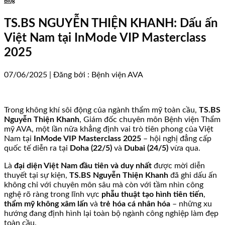
Blog
TS.BS NGUYỄN THIỆN KHANH: Dấu ấn
Việt Nam tại InMode VIP Masterclass
2025
07/06/2025 | Đăng bởi : Bệnh viện AVA
Trong không khí sôi động của ngành thẩm mỹ toàn cầu,
TS.BS
Nguyễn Thiện Khanh
, Giám đốc chuyên môn Bệnh viện Thẩm
mỹ AVA, một lần nữa khẳng định vai trò tiên phong của Việt
Nam tại
InMode VIP Masterclass 2025
– hội nghị đẳng cấp
quốc tế diễn ra tại
Doha (22/5)
và
Dubai (24/5)
vừa qua.
Là
đại diện Việt Nam đầu tiên và duy nhất
được mời diễn
thuyết tại sự kiện,
TS.BS Nguyễn Thiện Khanh
đã ghi dấu ấn
không chỉ với chuyên môn sâu mà còn với tầm nhìn công
nghệ rõ ràng trong lĩnh vực
phẫu thuật tạo hình tiên tiến
,
thẩm mỹ không xâm lấn
và
trẻ hóa cá nhân hóa
– những xu
hướng đang định hình lại toàn bộ ngành công nghiệp làm đẹp
toàn cầu.