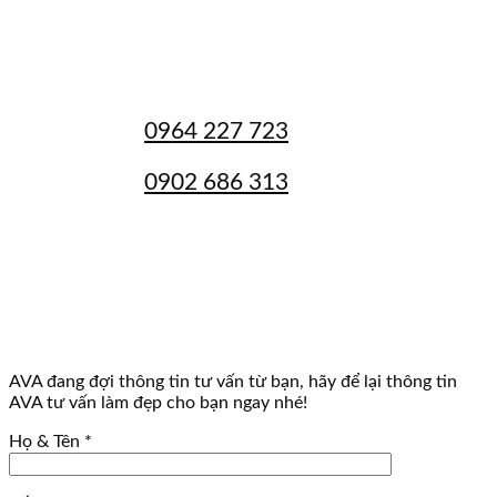
LIÊN HỆ VỚI CHÚNG TÔI
***
HOTLINE
Hotline 1:
0964 227 723
Hotline 2:
0902 686 313
giadinhbacsiava@gmail.com
***
GIỜ LÀM VIỆC
08h00 - 17h00 (thứ Hai đến thứ Bảy)
AVA đang đợi thông tin tư vấn từ bạn, hãy để lại thông tin
AVA tư vấn làm đẹp cho bạn ngay nhé!
Họ & Tên
*