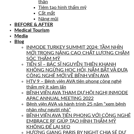
thân
Tiêm tạo hình thẩm mỹ
Cắt mắt
Nâng mũi
BEFORE & AFTER
Medical Tourism
Media
Blog
INMODE TURKEY SUMMIT 2024: TẦM NHÌN
MỚI TRONG NÂNG CAO CHẤT LƯỢNG CHĂM
SÓC THẨM MỸ
TIẾN SĨ – BÁC SĨ NGUYỄN THIỆN KHANH
KHÔNG NGỪNG HỌC HỎI, NẮM BẮT VÀ ĐƯA
CÔNG NGHỆ MỚI VỀ BỆNH VIỆN AVA
HTV 9 – Bệnh viện AVA tiên phong công nghệ
thẩm mỹ ít xâm lấn
BỆNH VIỆN AVA THAM DỰ HỘI NGHỊ INMODE
APAC ANNUAL MEETING 2022
Bệnh viện AVA và hành trình 25 năm “xem bệnh
nhân như người nhà”
BỆNH VIỆN AVA TIÊN PHONG VỚI CÔNG NGHỆ
EMBRACE RF GIÚP TẠO HÌNH THẨM MỸ
KHÔNG ĐỂ LẠI SẸO
HƯƠNG GIANG PARIS BY NIGHT CHIA SẺ DỰ