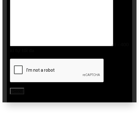
0 - 400
kí tự tối đa