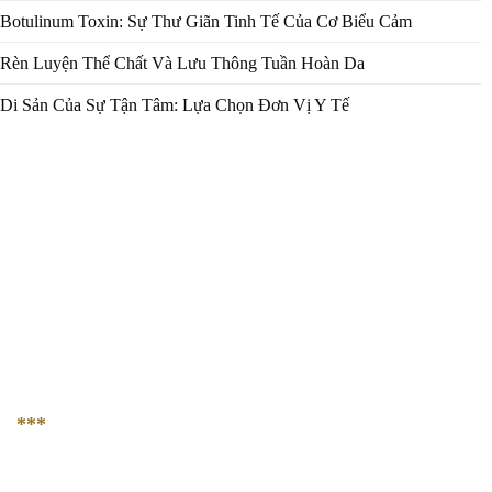
Botulinum Toxin: Sự Thư Giãn Tinh Tế Của Cơ Biểu Cảm
Rèn Luyện Thể Chất Và Lưu Thông Tuần Hoàn Da
Di Sản Của Sự Tận Tâm: Lựa Chọn Đơn Vị Y Tế
AVA Plastic & Reconstructive Hospital
236-238 Võ Văn Tần, phường 5, quận 3, Tp. Hồ Chí
Minh
LIÊN HỆ VỚI CHÚNG TÔI
***
HOTLINE
Hotline 1:
0964 227 723