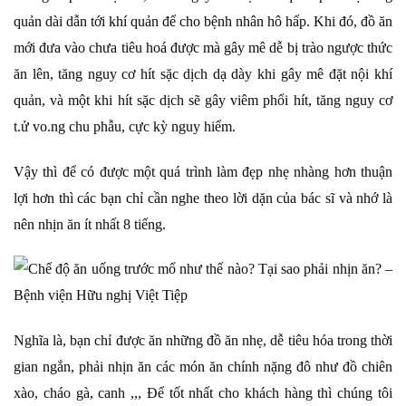
quản dài dẫn tới khí quản để cho bệnh nhân hô hấp. Khi đó, đồ ăn
mới đưa vào
chưa tiêu hoá được mà gây mê dễ bị trào ngược thức
ăn lên, tăng nguy cơ hít sặc dịch dạ dày khi gây mê đặt nội khí
quản, và một khi hít sặc dịch sẽ gây viêm phổi hít, tăng nguy cơ
t.ử vo.ng chu phẫu, cực kỳ nguy hiểm.
Vậy thì để có được một quá trình làm đẹp nhẹ nhàng hơn thuận
lợi hơn thì các bạn chỉ cần nghe theo lời dặn của bác sĩ và nhớ là
nên nhịn ăn ít nhất 8 tiếng.
Nghĩa là, bạn chỉ được ăn những đồ ăn nhẹ, dễ tiêu hóa trong thời
gian ngắn, phải nhịn ăn các món ăn chính nặng đô như đồ chiên
xào, cháo gà, canh
,,, Để tốt nhất cho khách hàng thì chúng tôi