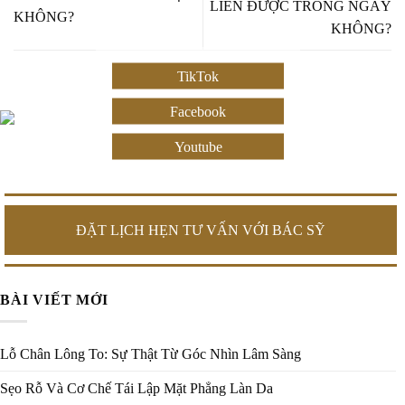
LIỀN ĐƯỢC TRONG NGÀY
KHÔNG?
KHÔNG?
TikTok
Facebook
Youtube
ĐẶT LỊCH HẸN TƯ VẤN VỚI BÁC SỸ
BÀI VIẾT MỚI
Lỗ Chân Lông To: Sự Thật Từ Góc Nhìn Lâm Sàng
Sẹo Rỗ Và Cơ Chế Tái Lập Mặt Phẳng Làn Da