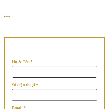
Hotline 2:
0902 686 313
giadinhbacsiava@gmail.com
***
GIỜ LÀM VIỆC
08h00 - 17h00 (thứ Hai đến thứ Bảy)
AVA đang đợi thông tin tư vấn từ bạn, hãy để lại thông
tin AVA tư vấn làm đẹp cho bạn ngay nhé!
Họ & Tên
*
Số điện thoại
*
Email
*