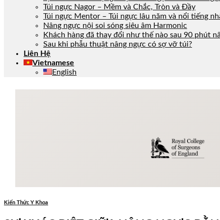
Túi ngực Nagor – Mềm và Chắc, Tròn và Đầy
Túi ngực Mentor – Túi ngực lâu năm và nổi tiếng n
Nâng ngực nội soi sóng siêu âm Harmonic
Khách hàng đã thay đổi như thế nào sau 90 phút n
Sau khi phẫu thuật nâng ngực có sợ vỡ túi?
Liên Hệ
Vietnamese
English
BLOG
& TESTIMONIALS
Kiến Thức Y Khoa