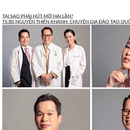
TẠI SAO PHẢI HÚT MỠ HAI LẦN?
TS.BS NGUYỄN THIỆN KHANH: CHUYÊN GIA ĐÀO TẠO QUỐ