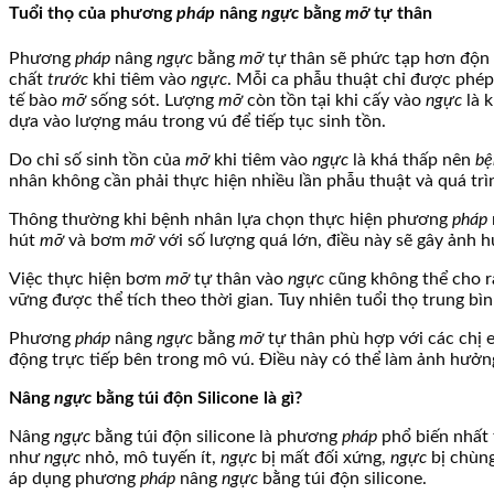
Tuổi thọ của phương
pháp
nâng
ngực
bằng
mỡ
tự thân
Phương
pháp
nâng
ngực
bằng
mỡ
tự thân sẽ phức tạp hơn độn t
chất
trước
khi tiêm vào
ngực
. Mỗi ca phẫu thuật chỉ được phé
tế bào
mỡ
sống sót. Lượng
mỡ
còn tồn tại khi cấy vào
ngực
là 
dựa vào lượng máu trong vú để tiếp tục sinh tồn.
Do chỉ số sinh tồn của
mỡ
khi tiêm vào
ngực
là khá thấp nên
bệ
nhân không cần phải thực hiện nhiều lần phẫu thuật và quá trì
Thông thường khi bệnh nhân lựa chọn thực hiện phương
pháp
hút
mỡ
và bơm
mỡ
với số lượng quá lớn, điều này sẽ gây ảnh
Việc thực hiện bơm
mỡ
tự thân vào
ngực
cũng không thể cho ra
vững được thể tích theo thời gian. Tuy nhiên tuổi thọ trung bì
Phương
pháp
nâng
ngực
bằng
mỡ
tự thân phù hợp với các chị 
động trực tiếp bên trong mô vú. Điều này có thể làm ảnh hưởng
Nâng
ngực
bằng túi độn Silicone là gì?
Nâng
ngực
bằng túi độn silicone là phương
pháp
phổ biến nhất 
như
ngực
nhỏ, mô tuyến ít,
ngực
bị mất đối xứng,
ngực
bị chùn
áp dụng phương
pháp
nâng
ngực
bằng túi độn silicone.