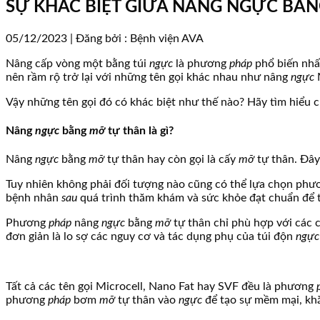
SỰ KHÁC BIỆT GIỮA NÂNG NGỰC BẰNG
05/12/2023 | Đăng bởi : Bệnh viện AVA
Nâng cấp vòng một bằng túi
ngực
là phương
pháp
phổ biến nhấ
nên rầm rộ trở lại với những tên gọi khác nhau như nâng
ngực
Vậy những tên gọi đó có khác biệt như thế nào? Hãy tìm hiểu ch
Nâng
ngực
bằng
mỡ
tự thân là gì?
Nâng
ngực
bằng
mỡ
tự thân hay còn gọi là cấy
mỡ
tự thân. Đâ
Tuy nhiên không phải đối tượng nào cũng có thể lựa chọn ph
bệnh nhân
sau
quá trình thăm khám và sức khỏe đạt chuẩn để
Phương
pháp
nâng
ngực
bằng
mỡ
tự thân chỉ phù hợp với các 
đơn giản là lo sợ các nguy cơ và tác dụng phụ của túi độn
ngự
Tất cả các tên gọi Microcell, Nano Fat hay SVF đều là phương
phương
pháp
bơm
mỡ
tự thân vào
ngực
để tạo sự mềm mại, kh