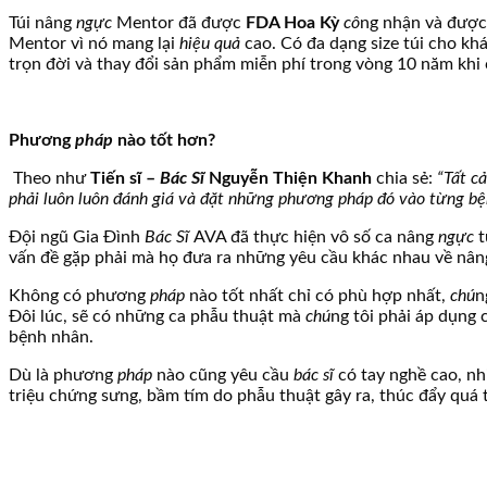
Túi nâng
ngực
Mentor đã được
FDA Hoa Kỳ
cô
ng nhận và đượ
Mentor vì nó mang lại
hiệu quả
cao. Có đa dạng size túi cho kh
trọn đời và thay đổi sản phẩm miễn phí trong vòng 10 năm khi
Phương
pháp
nào tốt hơn?
Theo như
Tiến sĩ –
Bác Sĩ
Nguyễn Thiện Khanh
chia sẻ:
“Tất c
phải luôn luôn đánh giá và đặt những phương pháp đó vào từng bện
Đội ngũ Gia Đình
Bác Sĩ
AVA đã thực hiện vô số ca nâng
ngực
t
vấn đề gặp phải mà họ đưa ra những yêu cầu khác nhau về nâ
Không có phương
pháp
nào tốt nhất chỉ có phù hợp nhất,
chú
n
Đôi lúc, sẽ có những ca phẫu thuật mà
chú
ng tôi phải áp dụng
bệnh nhân.
Dù là phương
pháp
nào cũng yêu cầu
bác sĩ
có tay nghề cao, n
triệu chứng sưng, bầm tím do phẫu thuật gây ra, thúc đẩy quá 