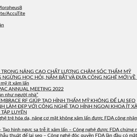
 Morpheus8
ite/AccuTite
ân
ỚI TRONG NÂNG CAO CHẤT LƯỢNG CHĂM SÓC THẨM MỸ
NG NGỪNG HỌC HỎI, NẮM BẮT VÀ ĐƯA CÔNG NGHỆ MỚI VỀ 
mỹ ít xâm lấn
PAC ANNUAL MEETING 2022
ân như người nhà”
EMBRACE RF GIÚP TẠO HÌNH THẨM MỸ KHÔNG ĐỂ LẠI SẸO
NH LÀM ĐẸP VỚI CÔNG NGHỆ TẠO HÌNH NGOẠI KHOA ÍT XÂ
 TẬP LUYỆN
ệ trẻ hóa da, nâng cơ mặt không xâm lấn được FDA công nhận lầ
 Tạo hình ngực sa trễ ít xâm lấn – Công nghệ được FDA chứng n
phẫu thuật để lại sẹo – Công nghệ độc quyền FDA lần đầu có mặt