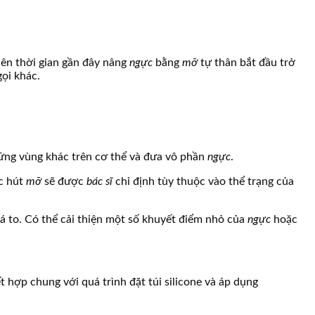
iên thời gian gần đây nâng
ngực
bằng
mỡ
tự thân bắt đầu trở
gọi khác.
ững vùng khác trên cơ thể và đưa vô phần
ngực
.
c hút
mỡ
sẽ được
bác sĩ
chỉ định tùy thuộc vào thể trạng của
á to. Có thể cải thiện một số khuyết điểm nhỏ của
ngực
hoặc
 hợp chung với quá trình đặt túi silicone và áp dụng