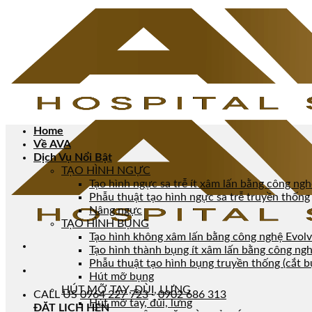
Home
Về AVA
Dịch Vụ Nổi Bật
TẠO HÌNH NGỰC
Tạo hình ngực sa trễ ít xâm lấn bằng công n
Phẫu thuật tạo hình ngực sa trễ truyền thống
Nâng ngực
TẠO HÌNH BỤNG
Tạo hình không xâm lấn bằng công nghệ Evolv
Tạo hình thành bụng ít xâm lấn bằng công n
Phẫu thuật tạo hình bụng truyền thống (cắt b
Hút mỡ bụng
HÚT MỠ TAY, ĐÙI, LƯNG
CALL US
0964 227 723
-
0902 686 313
Hút mỡ tay, đùi, lưng
ĐẶT LỊCH HẸN