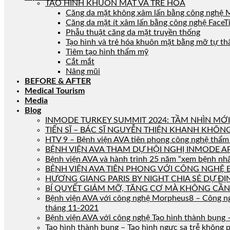
TẠO HÌNH KHUÔN MẶT VÀ TRẺ HÓA
Căng da mặt không xâm lấn bằng công nghệ
Căng da mặt ít xâm lấn bằng công nghệ FaceT
Phẫu thuật căng da mặt truyền thống
Tạo hình và trẻ hóa khuôn mặt bằng mỡ tự th
Tiêm tạo hình thẩm mỹ
Cắt mắt
Nâng mũi
BEFORE & AFTER
Medical Tourism
Media
Blog
INMODE TURKEY SUMMIT 2024: TẦM NHÌN M
TIẾN SĨ – BÁC SĨ NGUYỄN THIỆN KHANH KHÔ
HTV 9 – Bệnh viện AVA tiên phong công nghệ thẩm 
BỆNH VIỆN AVA THAM DỰ HỘI NGHỊ INMODE A
Bệnh viện AVA và hành trình 25 năm “xem bệnh nh
BỆNH VIỆN AVA TIÊN PHONG VỚI CÔNG NGHỆ 
HƯƠNG GIANG PARIS BY NIGHT CHIA SẺ DỰ ĐỊ
BÍ QUYẾT GIẢM MỠ, TĂNG CƠ MÀ KHÔNG CẦN
Bệnh viện AVA với công nghệ Morpheus8 – Công ngh
tháng 11-2021
Bệnh viện AVA với công nghệ Tạo hình thành bụng –
Tạo hình thành bụng – Tạo hình ngực sa trễ không 