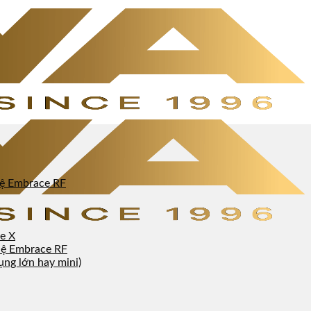
ghệ Embrace RF
e X
ghệ Embrace RF
ụng lớn hay mini)