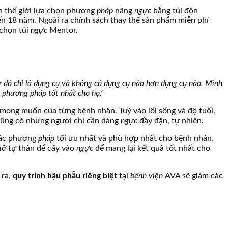
n thế giới lựa chọn phương
pháp
nâng
ngực
bằng túi độn
đến 18 năm. Ngoài ra chính sách thay thế sản phẩm miễn phí
chọn túi
ngực
Mentor.
er đó chỉ là dụng cụ và không có dụng cụ nào hơn dụng cụ nào. Mình
ng phương
pháp
tốt nhất cho họ.”
mong muốn của từng bệnh nhân. Tuỳ vào lối sống và độ tuổi,
 cũng có những người chỉ cần dáng
ngực
đầy đặn, tự nhiên.
các phương
pháp
tối ưu nhất và phù hợp nhất cho bệnh nhân.
mỡ
tự thân để cấy vào
ngực
để mang lại kết quả tốt nhất cho
 ra,
quy trình hậu phẫu riêng biệt
tại
bệnh viện
AVA sẽ giảm các