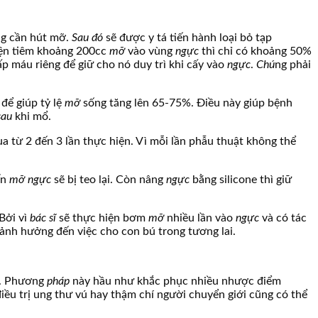
ng cần hút mỡ.
Sau đó
sẽ được y tá tiến hành loại bỏ tạp
iện tiêm khoảng 200cc
mỡ
vào vùng
ngực
thì chỉ có khoảng 50%
p máu riêng để giữ cho nó duy trì khi cấy vào
ngực
.
Chú
ng phải
để giúp tỷ lệ
mỡ
sống tăng lên 65-75%. Điều này giúp bệnh
sau
khi mổ.
ua từ 2 đến 3 lần thực hiện. Vì mỗi lần phẫu thuật không thể
ến
mỡ
ngực
sẽ bị teo lại. Còn nâng
ngực
bằng silicone thì giữ
Bởi vì
bác sĩ
sẽ thực hiện bơm
mỡ
nhiều lần vào
ngực
và có tác
 ảnh hưởng đến việc cho con bú trong tương lai.
n. Phương
pháp
này hầu như khắc phục nhiều nhược điểm
điều trị ung thư vú hay thậm chí người chuyển giới cũng có thể