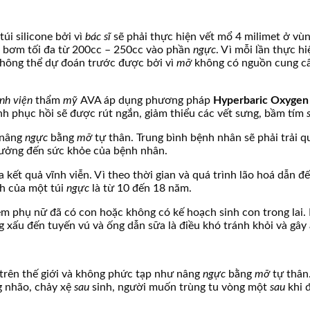
úi silicone bởi vì
bác sĩ
sẽ phải thực hiện vết mổ 4 milimet ở vù
p bơm tối đa từ 200cc – 250cc vào phần
ngực
. Vì mỗi lần thực h
không thể dự đoán trước được bởi vì
mỡ
không có nguồn cung cấ
nh viện
thẩm
mỹ
AVA áp dụng phương pháp
Hyperbaric Oxygen
nh phục hồi sẽ được rút ngắn, giảm thiểu các vết sưng, bầm tím
nâng
ngực
bằng
mỡ
tự thân. Trung bình bệnh nhân sẽ phải trải q
 hưởng đến sức khỏe của bệnh nhân.
 kết quả vĩnh viễn. Vì theo thời gian và quá trình lão hoá dẫn đ
nh của một túi
ngực
là từ 10 đến 18 năm.
em phụ nữ đã có con hoặc không có kế hoạch sinh con trong lai. 
 xấu đến tuyến vú và ống dẫn sữa là điều khó tránh khỏi và gây
trên thế giới và không phức tạp như nâng
ngực
bằng
mỡ
tự thâ
g nhão, chảy xệ
sau
sinh, người muốn trùng tu vòng một
sau
khi 