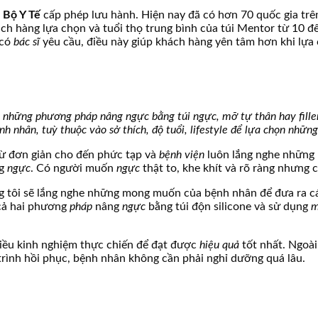
c
Bộ Y Tế
cấp phép lưu hành. Hiện nay đã có hơn 70 quốc gia trê
ách hàng lựa chọn và tuổi thọ trung bình của túi Mentor từ 10 
 có
bác sĩ
yêu cầu, điều này giúp khách hàng yên tâm hơn khi lựa 
ả những phương
pháp
nâng
ngực
bằng túi
ngực
,
mỡ
tự thân hay fill
h nhân, tuỳ thuộc vào sở thích, độ tuổi, lifestyle để lựa chọn nhữ
ừ đơn giản cho đến phức tạp và
bệnh viện
luôn lắng nghe những 
ng
ngực
. Có người muốn
ngực
thật to, khe khít và rõ ràng nhưng
g tôi sẽ lắng nghe những mong muốn của bệnh nhân để đưa ra 
 cả hai phương
pháp
nâng
ngực
bằng túi độn silicone và sử dụng
hiều kinh nghiệm thực chiến để đạt được
hiệu quả
tốt nhất. Ngoài
trình hồi phục, bệnh nhân không cần phải nghỉ dưỡng quá lâu.