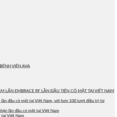
BỆNH VIỆN AVA
M LẤN EMBRACE RF LẦN ĐẦU TIÊN CÓ MẶT TẠI VIỆT NAM
n đầu có mặt tại Việt Nam, với hơn 100 lượt điều trị từ
hận lần đầu có mặt tại Việt Nam
 tại Việt Nam