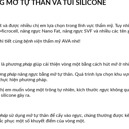
 MỠ TỰ THÂN VÀ TÚI SILICONE
t và được nhiều chị em lựa chọn trong lĩnh vực thẩm mỹ. Tuy nh
Microcell, nâng
ngực
Nano Fat, nâng
ngực
SVF và nhiều các tên 
i tiết cùng
bệnh viện
thẩm
mỹ
AVA nhé!
y là phương
pháp
giúp cải thiện vòng một bằng cách hút
mỡ
ở nh
ương
pháp
nâng
ngực
bằng
mỡ
tự thân. Quá trình lựa chọn khu vự
 thực hiện phương pháp.
chị em muốn vòng một trông tự nhiên, kích thước
ngực
không qu
c
silicone gây ra.
pháp
sử dụng
mỡ
tự thân để cấy vào
ngực
,
chú
ng thường được kết
ắc phục một số khuyết điểm của vòng một.